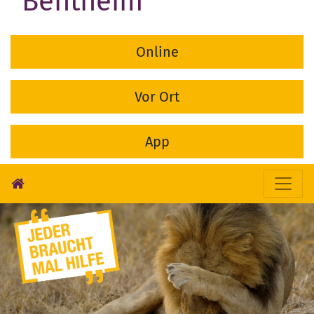
Bentheim
Online
Vor Ort
App